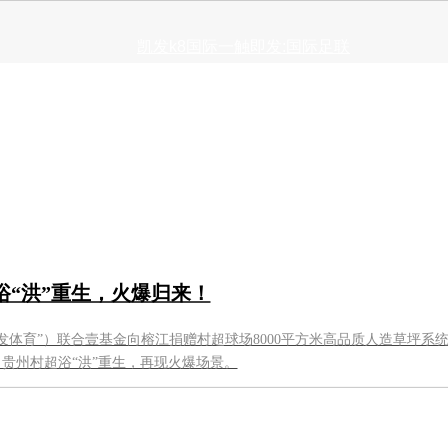
凯发k8国际一触即发:国际足联
地认证
凯发k8国际一触即发:公司资讯
浴“洪”重生，火爆归来！
际一触即发体育”）联合壹基金向榕江捐赠村超球场8000平方米高品
贵州村超浴“洪”重生，再现火爆场景。