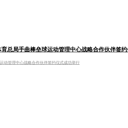
凯发k8国际一触即发:案例展示
国家体育总局手曲棒垒球运动管理中心战略合作伙伴签
地
手曲棒垒球运动管理中心战略合作伙伴签约仪式成功举行
关于凯发k8国际一触即发
RF
景