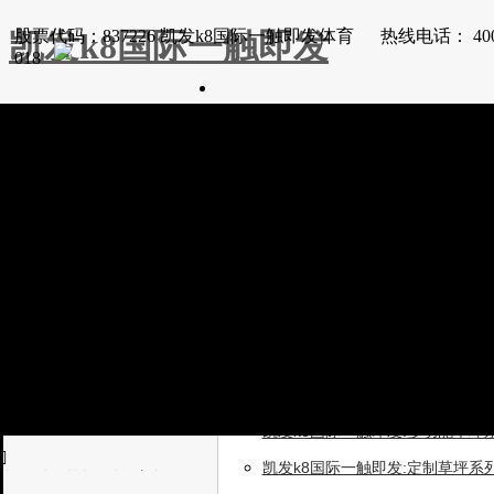
股票代码：837226 凯发k8国际一触即发体育 热线电话
： 40
凯发k8国际一触即发
018
凯发k8国际一触即发:免填充足球
凯发k8国际一触即发:运动型草坪
凯发k8国际一触即发:棒垒球人造
凯发k8国际一触即发:休闲绿化草
凯发k8国际一触即发:幼儿园草坪
凯发k8国际一触即发:多功能草坪

凯发k8国际一触即发:定制草坪系
首页
>
公司资讯
>
公司新闻