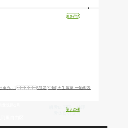
更多详情
发
滨湖区滴翠路
意园A-902
办，k8凯发(中国)天生赢家·一触即发
镇工业集中A区
镇龙珠路1号
凯发k8国际一触即
更多详情
发体育公众号
贝阿里自由区