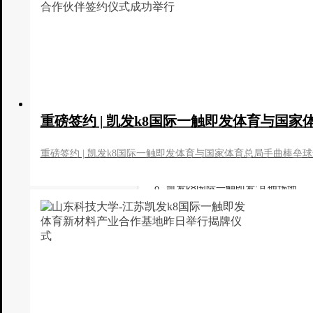
凯发k8国际一触即发:免填充场地
重磅签约 | 凯发k8国际一触即发体育与
凯发k8国际一触即发:填充型场地
凯发k8国际一触即发:FIFA认证场
重磅签约 | 凯发k8国际一触即发体育与国家体育总局
凯发k8国际一触即发:棒垒球场地
凯发k8国际一触即发:其他场地
凯发k8国际一触即发:关于 VIVATU
凯发k8国际一触即发:生产基地实