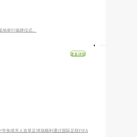
业合作基地举行揭牌仪式。
更多详情
开高级中学免填充人造草足球场顺利通过国际足联FIFA